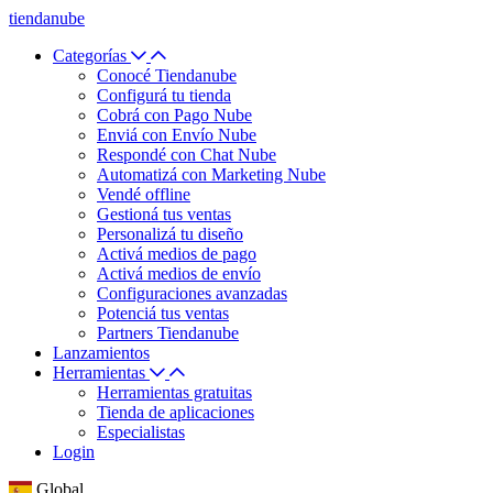
tiendanube
Categorías
Conocé Tiendanube
Configurá tu tienda
Cobrá con Pago Nube
Enviá con Envío Nube
Respondé con Chat Nube
Automatizá con Marketing Nube
Vendé offline
Gestioná tus ventas
Personalizá tu diseño
Activá medios de pago
Activá medios de envío
Configuraciones avanzadas
Potenciá tus ventas
Partners Tiendanube
Lanzamientos
Herramientas
Herramientas gratuitas
Tienda de aplicaciones
Especialistas
Login
Global