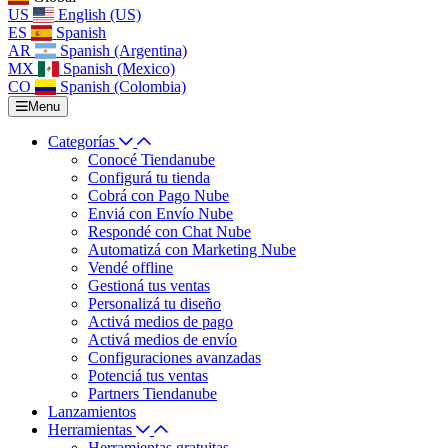
US
English (US)
ES
Spanish
AR
Spanish (Argentina)
MX
Spanish (Mexico)
CO
Spanish (Colombia)
Menu
Categorías
Conocé Tiendanube
Configurá tu tienda
Cobrá con Pago Nube
Enviá con Envío Nube
Respondé con Chat Nube
Automatizá con Marketing Nube
Vendé offline
Gestioná tus ventas
Personalizá tu diseño
Activá medios de pago
Activá medios de envío
Configuraciones avanzadas
Potenciá tus ventas
Partners Tiendanube
Lanzamientos
Herramientas
Herramientas gratuitas