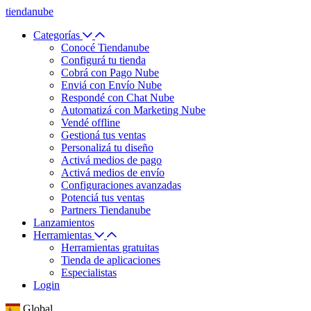
tiendanube
Categorías
Conocé Tiendanube
Configurá tu tienda
Cobrá con Pago Nube
Enviá con Envío Nube
Respondé con Chat Nube
Automatizá con Marketing Nube
Vendé offline
Gestioná tus ventas
Personalizá tu diseño
Activá medios de pago
Activá medios de envío
Configuraciones avanzadas
Potenciá tus ventas
Partners Tiendanube
Lanzamientos
Herramientas
Herramientas gratuitas
Tienda de aplicaciones
Especialistas
Login
Global