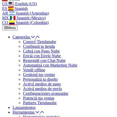
US
English (US)
ES
Spanish
AR
Spanish (Argentina)
MX
Spanish (Mexico)
CO
Spanish (Colombia)
Menu
Categorías
Conocé Tiendanube
Configurá tu tienda
Cobrá con Pago Nube
Enviá con Envío Nube
Respondé con Chat Nube
Automatizá con Marketing Nube
Vendé offline
Gestioná tus ventas
Personalizá tu diseño
Activá medios de pago
Activá medios de envío
Configuraciones avanzadas
Potenciá tus ventas
Partners Tiendanube
Lanzamientos
Herramientas
Herramientas gratuitas