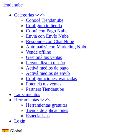
tiendanube
Categorías
Conocé Tiendanube
Configurá tu tienda
Cobrá con Pago Nube
Enviá con Envío Nube
Respondé con Chat Nube
Automatizá con Marketing Nube
Vendé offline
Gestioná tus ventas
Personalizá tu diseño
Activá medios de pago
Activá medios de envío
Configuraciones avanzadas
Potenciá tus ventas
Partners Tiendanube
Lanzamientos
Herramientas
Herramientas gratuitas
Tienda de aplicaciones
Especialistas
Login
Global