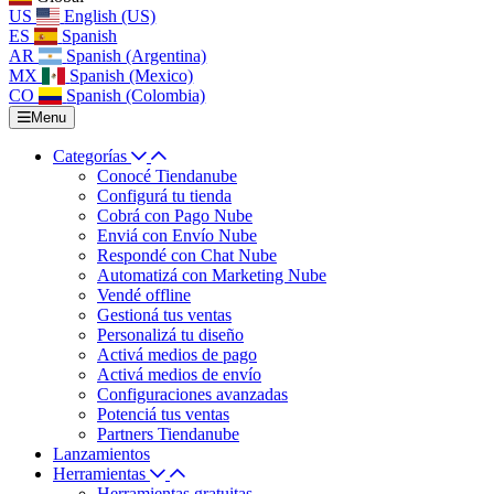
US
English (US)
ES
Spanish
AR
Spanish (Argentina)
MX
Spanish (Mexico)
CO
Spanish (Colombia)
Menu
Categorías
Conocé Tiendanube
Configurá tu tienda
Cobrá con Pago Nube
Enviá con Envío Nube
Respondé con Chat Nube
Automatizá con Marketing Nube
Vendé offline
Gestioná tus ventas
Personalizá tu diseño
Activá medios de pago
Activá medios de envío
Configuraciones avanzadas
Potenciá tus ventas
Partners Tiendanube
Lanzamientos
Herramientas
Herramientas gratuitas