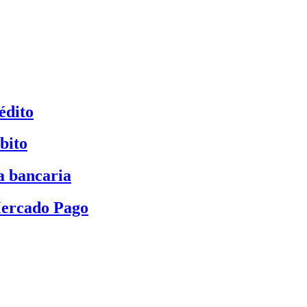
édito
bito
a bancaria
Mercado Pago