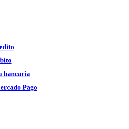
édito
bito
a bancaria
Mercado Pago