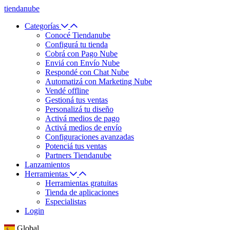
tiendanube
Categorías
Conocé Tiendanube
Configurá tu tienda
Cobrá con Pago Nube
Enviá con Envío Nube
Respondé con Chat Nube
Automatizá con Marketing Nube
Vendé offline
Gestioná tus ventas
Personalizá tu diseño
Activá medios de pago
Activá medios de envío
Configuraciones avanzadas
Potenciá tus ventas
Partners Tiendanube
Lanzamientos
Herramientas
Herramientas gratuitas
Tienda de aplicaciones
Especialistas
Login
Global