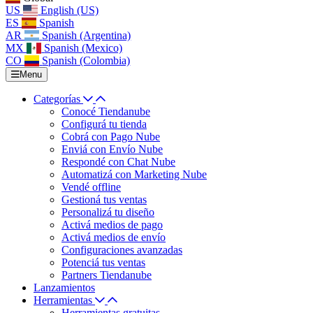
US
English (US)
ES
Spanish
AR
Spanish (Argentina)
MX
Spanish (Mexico)
CO
Spanish (Colombia)
Menu
Categorías
Conocé Tiendanube
Configurá tu tienda
Cobrá con Pago Nube
Enviá con Envío Nube
Respondé con Chat Nube
Automatizá con Marketing Nube
Vendé offline
Gestioná tus ventas
Personalizá tu diseño
Activá medios de pago
Activá medios de envío
Configuraciones avanzadas
Potenciá tus ventas
Partners Tiendanube
Lanzamientos
Herramientas
Herramientas gratuitas