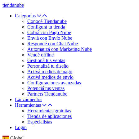
tiendanube
Categorías
Conocé Tiendanube
Configurá tu tienda
Cobrá con Pago Nube
Enviá con Envío Nube
Respondé con Chat Nube
Automatizá con Marketing Nube
Vendé offline
Gestioná tus ventas
Personalizá tu diseño
Activá medios de pago
Activá medios de envío
Configuraciones avanzadas
Potenciá tus ventas
Partners Tiendanube
Lanzamientos
Herramientas
Herramientas gratuitas
Tienda de aplicaciones
Especialistas
Login
Global