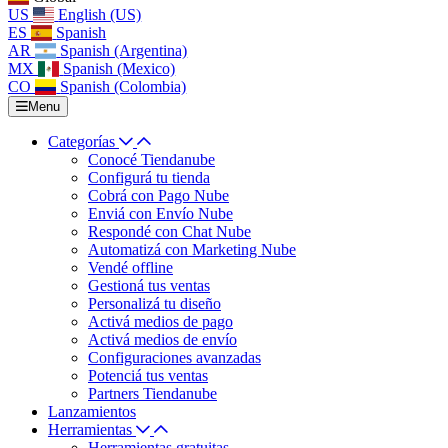
US
English (US)
ES
Spanish
AR
Spanish (Argentina)
MX
Spanish (Mexico)
CO
Spanish (Colombia)
Menu
Categorías
Conocé Tiendanube
Configurá tu tienda
Cobrá con Pago Nube
Enviá con Envío Nube
Respondé con Chat Nube
Automatizá con Marketing Nube
Vendé offline
Gestioná tus ventas
Personalizá tu diseño
Activá medios de pago
Activá medios de envío
Configuraciones avanzadas
Potenciá tus ventas
Partners Tiendanube
Lanzamientos
Herramientas
Herramientas gratuitas