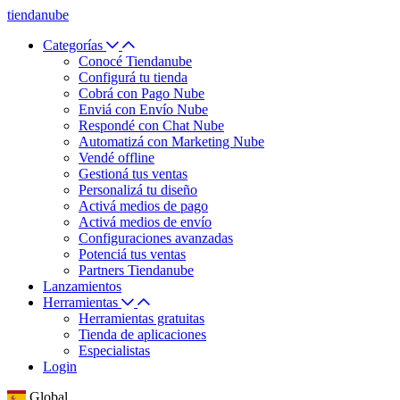
tiendanube
Categorías
Conocé Tiendanube
Configurá tu tienda
Cobrá con Pago Nube
Enviá con Envío Nube
Respondé con Chat Nube
Automatizá con Marketing Nube
Vendé offline
Gestioná tus ventas
Personalizá tu diseño
Activá medios de pago
Activá medios de envío
Configuraciones avanzadas
Potenciá tus ventas
Partners Tiendanube
Lanzamientos
Herramientas
Herramientas gratuitas
Tienda de aplicaciones
Especialistas
Login
Global