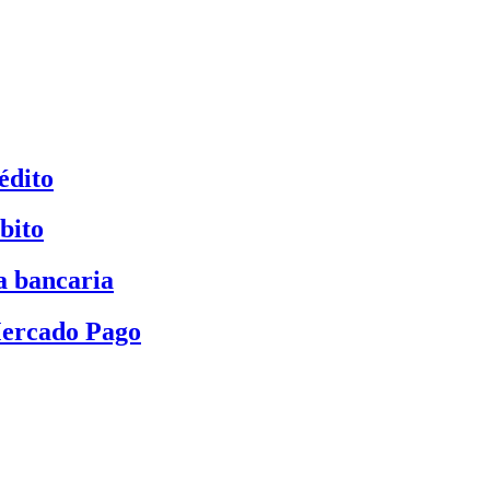
édito
bito
a bancaria
Mercado Pago