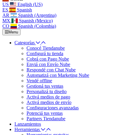
US
English (US)
ES
Spanish
AR
Spanish (Argentina)
MX
Spanish (Mexico)
CO
Spanish (Colombia)
Menu
Categorías
Conocé Tiendanube
Configurá tu tienda
Cobrá con Pago Nube
Enviá con Envío Nube
Respondé con Chat Nube
Automatizá con Marketing Nube
Vendé offline
Gestioná tus ventas
Personalizá tu diseño
Activá medios de pago
Activá medios de envío
Configuraciones avanzadas
Potenciá tus ventas
Partners Tiendanube
Lanzamientos
Herramientas
Herramientas gratuitas