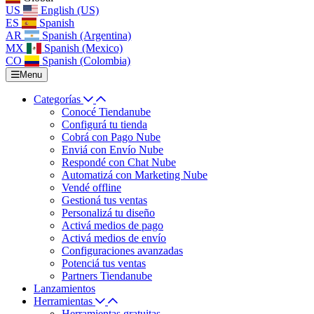
US
English (US)
ES
Spanish
AR
Spanish (Argentina)
MX
Spanish (Mexico)
CO
Spanish (Colombia)
Menu
Categorías
Conocé Tiendanube
Configurá tu tienda
Cobrá con Pago Nube
Enviá con Envío Nube
Respondé con Chat Nube
Automatizá con Marketing Nube
Vendé offline
Gestioná tus ventas
Personalizá tu diseño
Activá medios de pago
Activá medios de envío
Configuraciones avanzadas
Potenciá tus ventas
Partners Tiendanube
Lanzamientos
Herramientas
Herramientas gratuitas