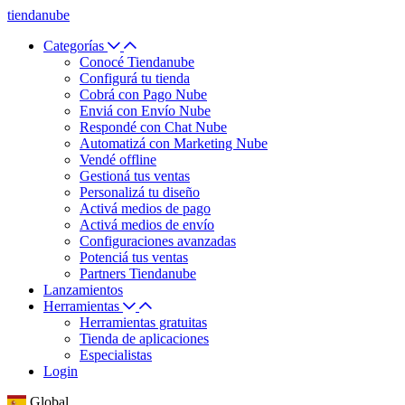
tiendanube
Categorías
Conocé Tiendanube
Configurá tu tienda
Cobrá con Pago Nube
Enviá con Envío Nube
Respondé con Chat Nube
Automatizá con Marketing Nube
Vendé offline
Gestioná tus ventas
Personalizá tu diseño
Activá medios de pago
Activá medios de envío
Configuraciones avanzadas
Potenciá tus ventas
Partners Tiendanube
Lanzamientos
Herramientas
Herramientas gratuitas
Tienda de aplicaciones
Especialistas
Login
Global