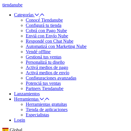
tiendanube
Categorías
Conocé Tiendanube
Configurá tu tienda
Cobrá con Pago Nube
Enviá con Envío Nube
Respondé con Chat Nube
Automatizá con Marketing Nube
Vendé offline
Gestioná tus ventas
Personalizá tu diseño
Activá medios de pago
Activá medios de envío
Configuraciones avanzadas
Potenciá tus ventas
Partners Tiendanube
Lanzamientos
Herramientas
Herramientas gratuitas
Tienda de aplicaciones
Especialistas
Login
Global