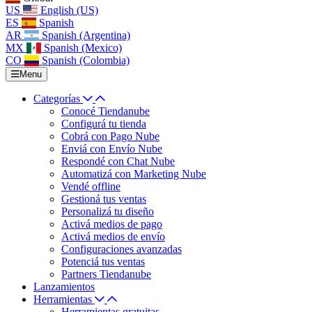
US
English (US)
ES
Spanish
AR
Spanish (Argentina)
MX
Spanish (Mexico)
CO
Spanish (Colombia)
Menu
Categorías
Conocé Tiendanube
Configurá tu tienda
Cobrá con Pago Nube
Enviá con Envío Nube
Respondé con Chat Nube
Automatizá con Marketing Nube
Vendé offline
Gestioná tus ventas
Personalizá tu diseño
Activá medios de pago
Activá medios de envío
Configuraciones avanzadas
Potenciá tus ventas
Partners Tiendanube
Lanzamientos
Herramientas
Herramientas gratuitas