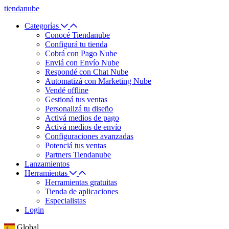
tiendanube
Categorías
Conocé Tiendanube
Configurá tu tienda
Cobrá con Pago Nube
Enviá con Envío Nube
Respondé con Chat Nube
Automatizá con Marketing Nube
Vendé offline
Gestioná tus ventas
Personalizá tu diseño
Activá medios de pago
Activá medios de envío
Configuraciones avanzadas
Potenciá tus ventas
Partners Tiendanube
Lanzamientos
Herramientas
Herramientas gratuitas
Tienda de aplicaciones
Especialistas
Login
Global