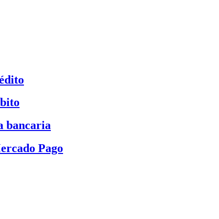
édito
bito
a bancaria
Mercado Pago