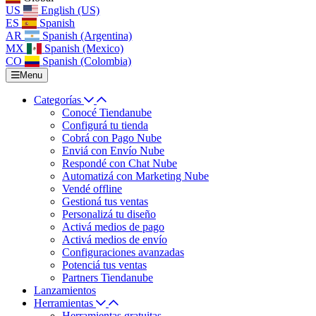
US
English (US)
ES
Spanish
AR
Spanish (Argentina)
MX
Spanish (Mexico)
CO
Spanish (Colombia)
Menu
Categorías
Conocé Tiendanube
Configurá tu tienda
Cobrá con Pago Nube
Enviá con Envío Nube
Respondé con Chat Nube
Automatizá con Marketing Nube
Vendé offline
Gestioná tus ventas
Personalizá tu diseño
Activá medios de pago
Activá medios de envío
Configuraciones avanzadas
Potenciá tus ventas
Partners Tiendanube
Lanzamientos
Herramientas
Herramientas gratuitas