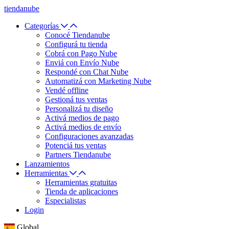
tiendanube
Categorías
Conocé Tiendanube
Configurá tu tienda
Cobrá con Pago Nube
Enviá con Envío Nube
Respondé con Chat Nube
Automatizá con Marketing Nube
Vendé offline
Gestioná tus ventas
Personalizá tu diseño
Activá medios de pago
Activá medios de envío
Configuraciones avanzadas
Potenciá tus ventas
Partners Tiendanube
Lanzamientos
Herramientas
Herramientas gratuitas
Tienda de aplicaciones
Especialistas
Login
Global