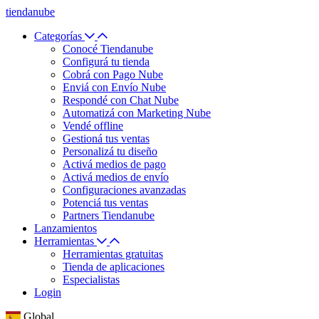
tiendanube
Categorías
Conocé Tiendanube
Configurá tu tienda
Cobrá con Pago Nube
Enviá con Envío Nube
Respondé con Chat Nube
Automatizá con Marketing Nube
Vendé offline
Gestioná tus ventas
Personalizá tu diseño
Activá medios de pago
Activá medios de envío
Configuraciones avanzadas
Potenciá tus ventas
Partners Tiendanube
Lanzamientos
Herramientas
Herramientas gratuitas
Tienda de aplicaciones
Especialistas
Login
Global