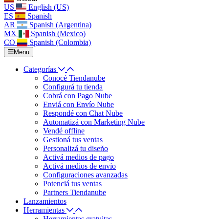
US
English (US)
ES
Spanish
AR
Spanish (Argentina)
MX
Spanish (Mexico)
CO
Spanish (Colombia)
Menu
Categorías
Conocé Tiendanube
Configurá tu tienda
Cobrá con Pago Nube
Enviá con Envío Nube
Respondé con Chat Nube
Automatizá con Marketing Nube
Vendé offline
Gestioná tus ventas
Personalizá tu diseño
Activá medios de pago
Activá medios de envío
Configuraciones avanzadas
Potenciá tus ventas
Partners Tiendanube
Lanzamientos
Herramientas
Herramientas gratuitas