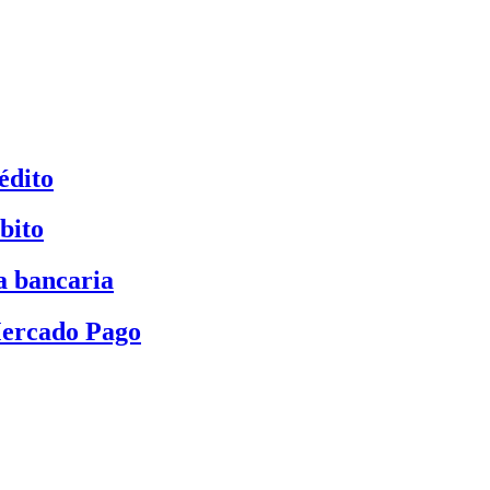
édito
bito
a bancaria
Mercado Pago