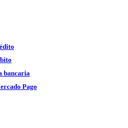
édito
bito
a bancaria
Mercado Pago