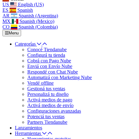
US
English (US)
ES
Spanish
AR
Spanish (Argentina)
MX
Spanish (Mexico)
CO
Spanish (Colombia)
Menu
Categorías
Conocé Tiendanube
Configurá tu tienda
Cobrá con Pago Nube
Enviá con Envío Nube
Respondé con Chat Nube
Automatizá con Marketing Nube
Vendé offline
Gestioná tus ventas
Personalizá tu diseño
Activá medios de pago
Activá medios de envío
Configuraciones avanzadas
Potenciá tus ventas
Partners Tiendanube
Lanzamientos
Herramientas
Herramientas gratuitas