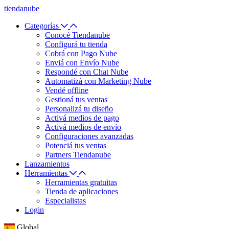
tiendanube
Categorías
Conocé Tiendanube
Configurá tu tienda
Cobrá con Pago Nube
Enviá con Envío Nube
Respondé con Chat Nube
Automatizá con Marketing Nube
Vendé offline
Gestioná tus ventas
Personalizá tu diseño
Activá medios de pago
Activá medios de envío
Configuraciones avanzadas
Potenciá tus ventas
Partners Tiendanube
Lanzamientos
Herramientas
Herramientas gratuitas
Tienda de aplicaciones
Especialistas
Login
Global