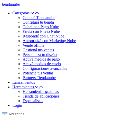
tiendanube
Categorías
Conocé Tiendanube
Configurá tu tienda
Cobrá con Pago Nube
Enviá con Envío Nube
Respondé con Chat Nube
Automatizá con Marketing Nube
Vendé offline
Gestioná tus ventas
Personalizá tu diseño
Activá medios de pago
Activá medios de envío
Configuraciones avanzadas
Potenciá tus ventas
Partners Tiendanube
Lanzamientos
Herramientas
Herramientas gratuitas
Tienda de aplicaciones
Especialistas
Login
Argentina