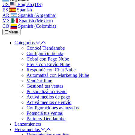
US
English (US)
ES
Spanish
AR
Spanish (Argentina)
MX
Spanish (Mexico)
CO
Spanish (Colombia)
Menu
Categorías
Conocé Tiendanube
Configurá tu tienda
Cobrá con Pago Nube
Enviá con Envío Nube
Respondé con Chat Nube
Automatizá con Marketing Nube
Vendé offline
Gestioná tus ventas
Personalizá tu diseño
Activá medios de pago
Activá medios de envío
Configuraciones avanzadas
Potenciá tus ventas
Partners Tiendanube
Lanzamientos
Herramientas
Herramientas gratuitas