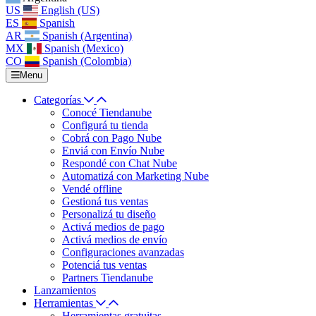
US
English (US)
ES
Spanish
AR
Spanish (Argentina)
MX
Spanish (Mexico)
CO
Spanish (Colombia)
Menu
Categorías
Conocé Tiendanube
Configurá tu tienda
Cobrá con Pago Nube
Enviá con Envío Nube
Respondé con Chat Nube
Automatizá con Marketing Nube
Vendé offline
Gestioná tus ventas
Personalizá tu diseño
Activá medios de pago
Activá medios de envío
Configuraciones avanzadas
Potenciá tus ventas
Partners Tiendanube
Lanzamientos
Herramientas
Herramientas gratuitas