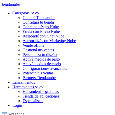
tiendanube
Categorías
Conocé Tiendanube
Configurá tu tienda
Cobrá con Pago Nube
Enviá con Envío Nube
Respondé con Chat Nube
Automatizá con Marketing Nube
Vendé offline
Gestioná tus ventas
Personalizá tu diseño
Activá medios de pago
Activá medios de envío
Configuraciones avanzadas
Potenciá tus ventas
Partners Tiendanube
Lanzamientos
Herramientas
Herramientas gratuitas
Tienda de aplicaciones
Especialistas
Login
Argentina