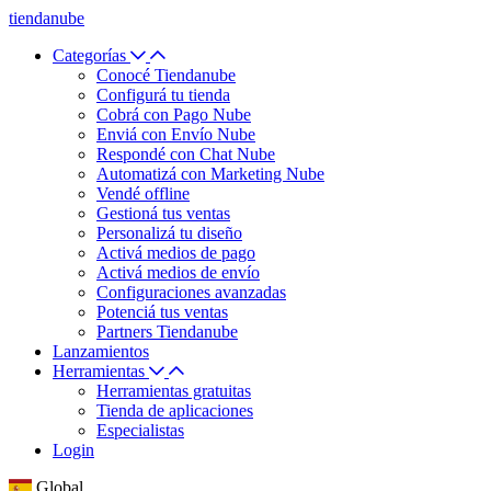
tiendanube
Categorías
Conocé Tiendanube
Configurá tu tienda
Cobrá con Pago Nube
Enviá con Envío Nube
Respondé con Chat Nube
Automatizá con Marketing Nube
Vendé offline
Gestioná tus ventas
Personalizá tu diseño
Activá medios de pago
Activá medios de envío
Configuraciones avanzadas
Potenciá tus ventas
Partners Tiendanube
Lanzamientos
Herramientas
Herramientas gratuitas
Tienda de aplicaciones
Especialistas
Login
Global