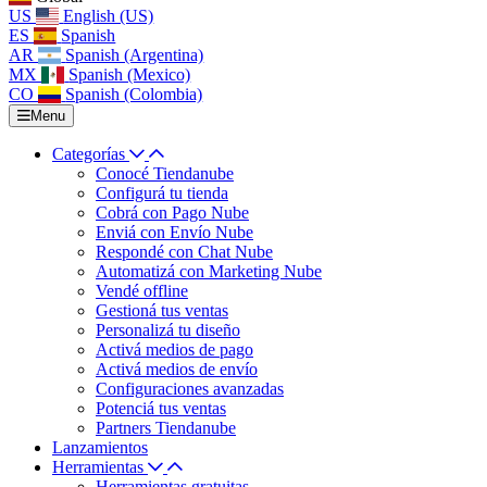
US
English (US)
ES
Spanish
AR
Spanish (Argentina)
MX
Spanish (Mexico)
CO
Spanish (Colombia)
Menu
Categorías
Conocé Tiendanube
Configurá tu tienda
Cobrá con Pago Nube
Enviá con Envío Nube
Respondé con Chat Nube
Automatizá con Marketing Nube
Vendé offline
Gestioná tus ventas
Personalizá tu diseño
Activá medios de pago
Activá medios de envío
Configuraciones avanzadas
Potenciá tus ventas
Partners Tiendanube
Lanzamientos
Herramientas
Herramientas gratuitas