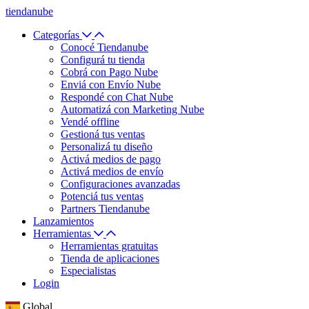
tiendanube
Categorías
Conocé Tiendanube
Configurá tu tienda
Cobrá con Pago Nube
Enviá con Envío Nube
Respondé con Chat Nube
Automatizá con Marketing Nube
Vendé offline
Gestioná tus ventas
Personalizá tu diseño
Activá medios de pago
Activá medios de envío
Configuraciones avanzadas
Potenciá tus ventas
Partners Tiendanube
Lanzamientos
Herramientas
Herramientas gratuitas
Tienda de aplicaciones
Especialistas
Login
Global