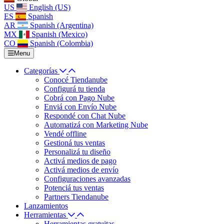
US
English (US)
ES
Spanish
AR
Spanish (Argentina)
MX
Spanish (Mexico)
CO
Spanish (Colombia)
Menu
Categorías
Conocé Tiendanube
Configurá tu tienda
Cobrá con Pago Nube
Enviá con Envío Nube
Respondé con Chat Nube
Automatizá con Marketing Nube
Vendé offline
Gestioná tus ventas
Personalizá tu diseño
Activá medios de pago
Activá medios de envío
Configuraciones avanzadas
Potenciá tus ventas
Partners Tiendanube
Lanzamientos
Herramientas
Herramientas gratuitas