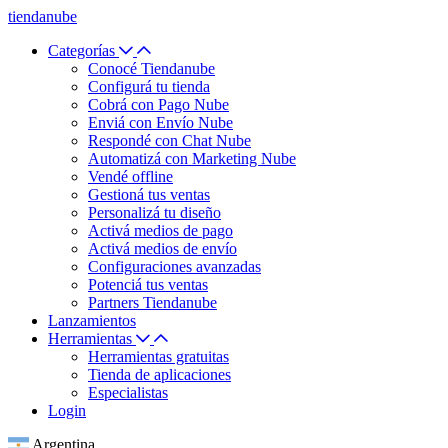
tiendanube
Categorías
Conocé Tiendanube
Configurá tu tienda
Cobrá con Pago Nube
Enviá con Envío Nube
Respondé con Chat Nube
Automatizá con Marketing Nube
Vendé offline
Gestioná tus ventas
Personalizá tu diseño
Activá medios de pago
Activá medios de envío
Configuraciones avanzadas
Potenciá tus ventas
Partners Tiendanube
Lanzamientos
Herramientas
Herramientas gratuitas
Tienda de aplicaciones
Especialistas
Login
Argentina