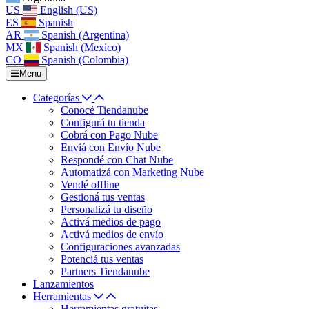
US
English (US)
ES
Spanish
AR
Spanish (Argentina)
MX
Spanish (Mexico)
CO
Spanish (Colombia)
Menu
Categorías
Conocé Tiendanube
Configurá tu tienda
Cobrá con Pago Nube
Enviá con Envío Nube
Respondé con Chat Nube
Automatizá con Marketing Nube
Vendé offline
Gestioná tus ventas
Personalizá tu diseño
Activá medios de pago
Activá medios de envío
Configuraciones avanzadas
Potenciá tus ventas
Partners Tiendanube
Lanzamientos
Herramientas
Herramientas gratuitas