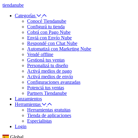
tiendanube
Categorías
Conocé Tiendanube
Configurá tu tienda
Cobrá con Pago Nube
Enviá con Envío Nube
Respondé con Chat Nube
Automatizá con Marketing Nube
Vendé offline
Gestioná tus ventas
Personalizá tu diseño
Activá medios de pago
Activá medios de envío
Configuraciones avanzadas
Potenciá tus ventas
Partners Tiendanube
Lanzamientos
Herramientas
Herramientas gratuitas
Tienda de aplicaciones
Especialistas
Login
Global