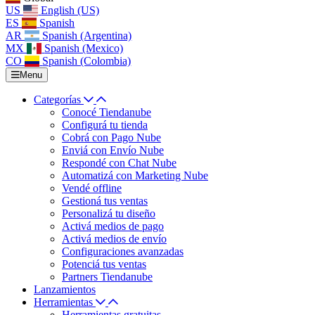
US
English (US)
ES
Spanish
AR
Spanish (Argentina)
MX
Spanish (Mexico)
CO
Spanish (Colombia)
Menu
Categorías
Conocé Tiendanube
Configurá tu tienda
Cobrá con Pago Nube
Enviá con Envío Nube
Respondé con Chat Nube
Automatizá con Marketing Nube
Vendé offline
Gestioná tus ventas
Personalizá tu diseño
Activá medios de pago
Activá medios de envío
Configuraciones avanzadas
Potenciá tus ventas
Partners Tiendanube
Lanzamientos
Herramientas
Herramientas gratuitas