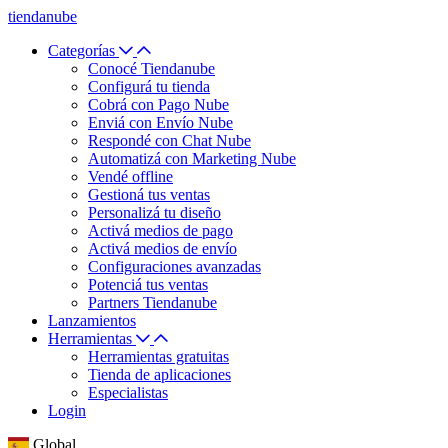
tiendanube
Categorías
Conocé Tiendanube
Configurá tu tienda
Cobrá con Pago Nube
Enviá con Envío Nube
Respondé con Chat Nube
Automatizá con Marketing Nube
Vendé offline
Gestioná tus ventas
Personalizá tu diseño
Activá medios de pago
Activá medios de envío
Configuraciones avanzadas
Potenciá tus ventas
Partners Tiendanube
Lanzamientos
Herramientas
Herramientas gratuitas
Tienda de aplicaciones
Especialistas
Login
Global