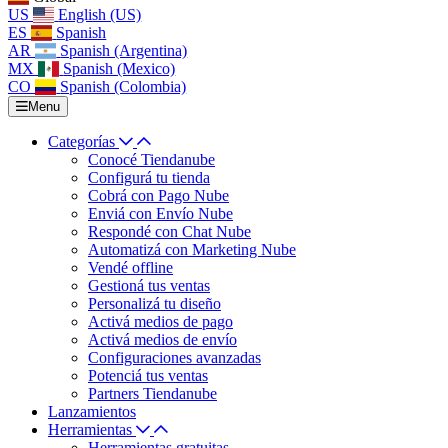
US
English (US)
ES
Spanish
AR
Spanish (Argentina)
MX
Spanish (Mexico)
CO
Spanish (Colombia)
Menu
Categorías
Conocé Tiendanube
Configurá tu tienda
Cobrá con Pago Nube
Enviá con Envío Nube
Respondé con Chat Nube
Automatizá con Marketing Nube
Vendé offline
Gestioná tus ventas
Personalizá tu diseño
Activá medios de pago
Activá medios de envío
Configuraciones avanzadas
Potenciá tus ventas
Partners Tiendanube
Lanzamientos
Herramientas
Herramientas gratuitas