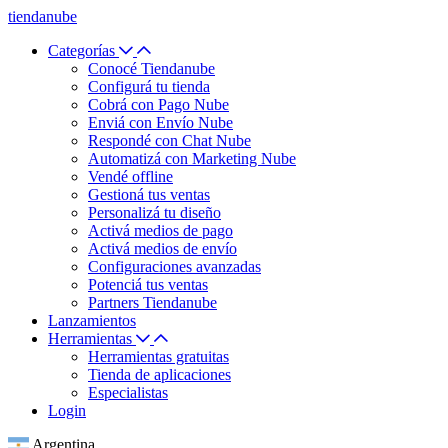
tiendanube
Categorías
Conocé Tiendanube
Configurá tu tienda
Cobrá con Pago Nube
Enviá con Envío Nube
Respondé con Chat Nube
Automatizá con Marketing Nube
Vendé offline
Gestioná tus ventas
Personalizá tu diseño
Activá medios de pago
Activá medios de envío
Configuraciones avanzadas
Potenciá tus ventas
Partners Tiendanube
Lanzamientos
Herramientas
Herramientas gratuitas
Tienda de aplicaciones
Especialistas
Login
Argentina