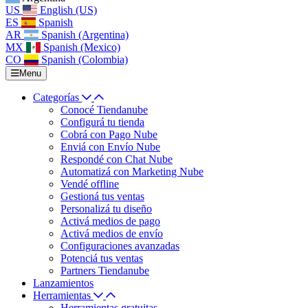
US
English (US)
ES
Spanish
AR
Spanish (Argentina)
MX
Spanish (Mexico)
CO
Spanish (Colombia)
Menu
Categorías
Conocé Tiendanube
Configurá tu tienda
Cobrá con Pago Nube
Enviá con Envío Nube
Respondé con Chat Nube
Automatizá con Marketing Nube
Vendé offline
Gestioná tus ventas
Personalizá tu diseño
Activá medios de pago
Activá medios de envío
Configuraciones avanzadas
Potenciá tus ventas
Partners Tiendanube
Lanzamientos
Herramientas
Herramientas gratuitas