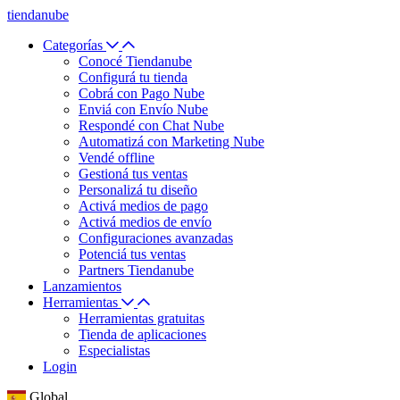
tiendanube
Categorías
Conocé Tiendanube
Configurá tu tienda
Cobrá con Pago Nube
Enviá con Envío Nube
Respondé con Chat Nube
Automatizá con Marketing Nube
Vendé offline
Gestioná tus ventas
Personalizá tu diseño
Activá medios de pago
Activá medios de envío
Configuraciones avanzadas
Potenciá tus ventas
Partners Tiendanube
Lanzamientos
Herramientas
Herramientas gratuitas
Tienda de aplicaciones
Especialistas
Login
Global