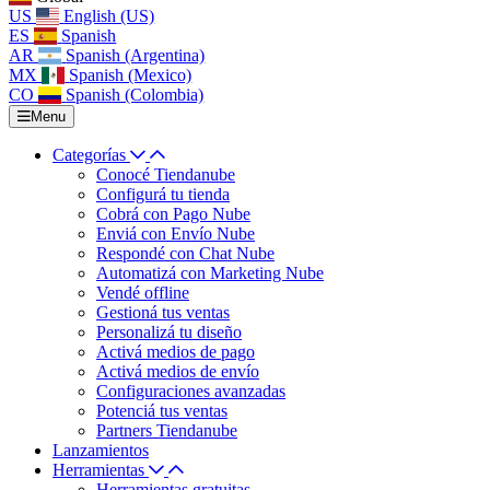
US
English (US)
ES
Spanish
AR
Spanish (Argentina)
MX
Spanish (Mexico)
CO
Spanish (Colombia)
Menu
Categorías
Conocé Tiendanube
Configurá tu tienda
Cobrá con Pago Nube
Enviá con Envío Nube
Respondé con Chat Nube
Automatizá con Marketing Nube
Vendé offline
Gestioná tus ventas
Personalizá tu diseño
Activá medios de pago
Activá medios de envío
Configuraciones avanzadas
Potenciá tus ventas
Partners Tiendanube
Lanzamientos
Herramientas
Herramientas gratuitas