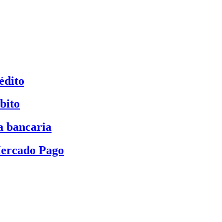
édito
bito
a bancaria
Mercado Pago