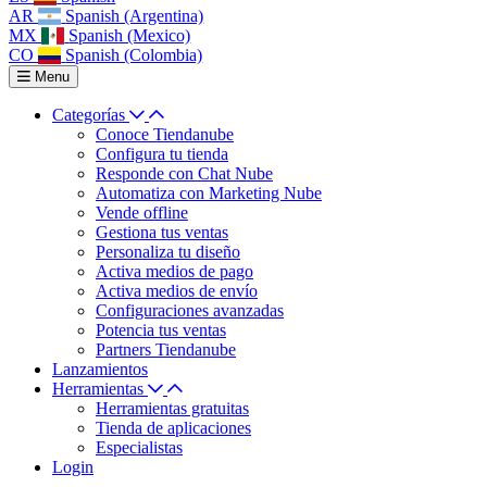
AR
Spanish (Argentina)
MX
Spanish (Mexico)
CO
Spanish (Colombia)
Menu
Categorías
Conoce Tiendanube
Configura tu tienda
Responde con Chat Nube
Automatiza con Marketing Nube
Vende offline
Gestiona tus ventas
Personaliza tu diseño
Activa medios de pago
Activa medios de envío
Configuraciones avanzadas
Potencia tus ventas
Partners Tiendanube
Lanzamientos
Herramientas
Herramientas gratuitas
Tienda de aplicaciones
Especialistas
Login