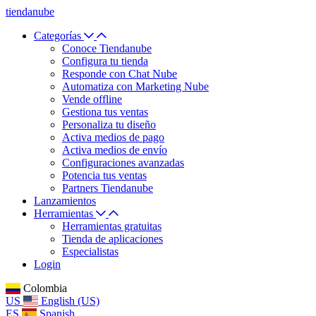
tiendanube
Categorías
Conoce Tiendanube
Configura tu tienda
Responde con Chat Nube
Automatiza con Marketing Nube
Vende offline
Gestiona tus ventas
Personaliza tu diseño
Activa medios de pago
Activa medios de envío
Configuraciones avanzadas
Potencia tus ventas
Partners Tiendanube
Lanzamientos
Herramientas
Herramientas gratuitas
Tienda de aplicaciones
Especialistas
Login
Colombia
US
English (US)
ES
Spanish