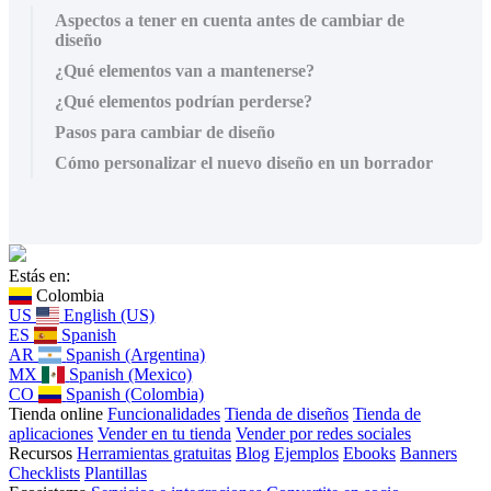
Aspectos a tener en cuenta antes de cambiar de
diseño
¿Qué elementos van a mantenerse?
¿Qué elementos podrían perderse?
Pasos para cambiar de diseño
Cómo personalizar el nuevo diseño en un borrador
Estás en:
Colombia
US
English (US)
ES
Spanish
AR
Spanish (Argentina)
MX
Spanish (Mexico)
CO
Spanish (Colombia)
Tienda online
Funcionalidades
Tienda de diseños
Tienda de
aplicaciones
Vender en tu tienda
Vender por redes sociales
Recursos
Herramientas gratuitas
Blog
Ejemplos
Ebooks
Banners
Checklists
Plantillas