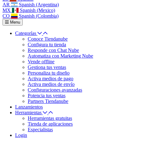
AR
Spanish (Argentina)
MX
Spanish (Mexico)
CO
Spanish (Colombia)
Menu
Categorías
Conoce Tiendanube
Configura tu tienda
Responde con Chat Nube
Automatiza con Marketing Nube
Vende offline
Gestiona tus ventas
Personaliza tu diseño
Activa medios de pago
Activa medios de envío
Configuraciones avanzadas
Potencia tus ventas
Partners Tiendanube
Lanzamientos
Herramientas
Herramientas gratuitas
Tienda de aplicaciones
Especialistas
Login