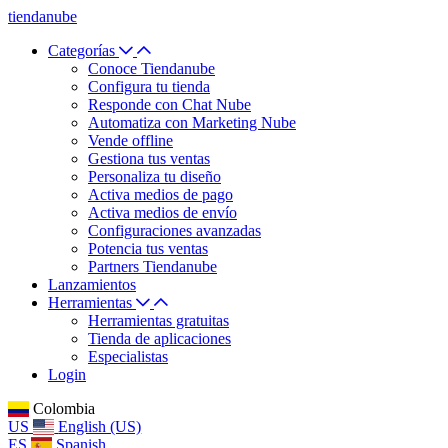
tiendanube
Categorías
Conoce Tiendanube
Configura tu tienda
Responde con Chat Nube
Automatiza con Marketing Nube
Vende offline
Gestiona tus ventas
Personaliza tu diseño
Activa medios de pago
Activa medios de envío
Configuraciones avanzadas
Potencia tus ventas
Partners Tiendanube
Lanzamientos
Herramientas
Herramientas gratuitas
Tienda de aplicaciones
Especialistas
Login
Colombia
US
English (US)
ES
Spanish