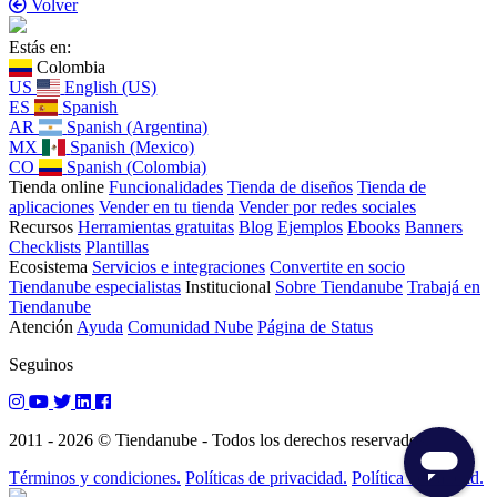
Volver
Estás en:
Colombia
US
English (US)
ES
Spanish
AR
Spanish (Argentina)
MX
Spanish (Mexico)
CO
Spanish (Colombia)
Tienda online
Funcionalidades
Tienda de diseños
Tienda de
aplicaciones
Vender en tu tienda
Vender por redes sociales
Recursos
Herramientas gratuitas
Blog
Ejemplos
Ebooks
Banners
Checklists
Plantillas
Ecosistema
Servicios e integraciones
Convertite en socio
Tiendanube especialistas
Institucional
Sobre Tiendanube
Trabajá en
Tiendanube
Atención
Ayuda
Comunidad Nube
Página de Status
Seguinos
2011 - 2026 © Tiendanube - Todos los derechos reservados.
Términos y condiciones.
Políticas de privacidad.
Política de calidad.