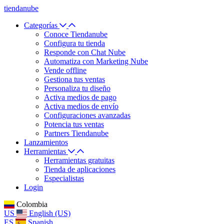
tiendanube
Categorías
Conoce Tiendanube
Configura tu tienda
Responde con Chat Nube
Automatiza con Marketing Nube
Vende offline
Gestiona tus ventas
Personaliza tu diseño
Activa medios de pago
Activa medios de envío
Configuraciones avanzadas
Potencia tus ventas
Partners Tiendanube
Lanzamientos
Herramientas
Herramientas gratuitas
Tienda de aplicaciones
Especialistas
Login
Colombia
US
English (US)
ES
Spanish