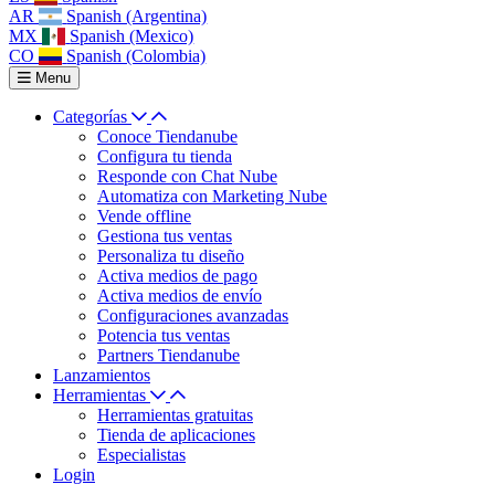
AR
Spanish (Argentina)
MX
Spanish (Mexico)
CO
Spanish (Colombia)
Menu
Categorías
Conoce Tiendanube
Configura tu tienda
Responde con Chat Nube
Automatiza con Marketing Nube
Vende offline
Gestiona tus ventas
Personaliza tu diseño
Activa medios de pago
Activa medios de envío
Configuraciones avanzadas
Potencia tus ventas
Partners Tiendanube
Lanzamientos
Herramientas
Herramientas gratuitas
Tienda de aplicaciones
Especialistas
Login