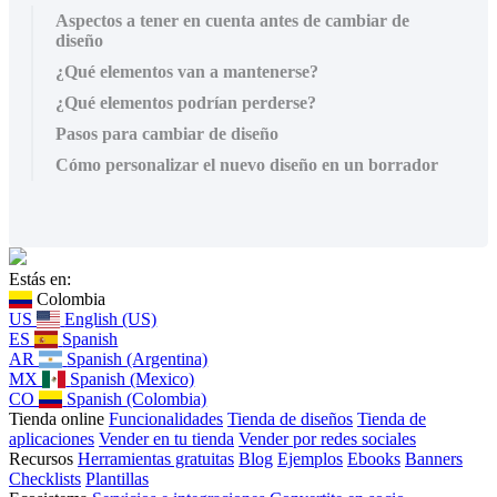
Aspectos a tener en cuenta antes de cambiar de
diseño
¿Qué elementos van a mantenerse?
¿Qué elementos podrían perderse?
Pasos para cambiar de diseño
Cómo personalizar el nuevo diseño en un borrador
Estás en:
Colombia
US
English (US)
ES
Spanish
AR
Spanish (Argentina)
MX
Spanish (Mexico)
CO
Spanish (Colombia)
Tienda online
Funcionalidades
Tienda de diseños
Tienda de
aplicaciones
Vender en tu tienda
Vender por redes sociales
Recursos
Herramientas gratuitas
Blog
Ejemplos
Ebooks
Banners
Checklists
Plantillas