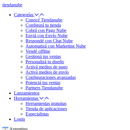
tiendanube
Categorías
Conocé Tiendanube
Configurá tu tienda
Cobrá con Pago Nube
Enviá con Envío Nube
Respondé con Chat Nube
Automatizá con Marketing Nube
Vendé offline
Gestioná tus ventas
Personalizá tu diseño
Activá medios de pago
Activá medios de envío
Configuraciones avanzadas
Potenciá tus ventas
Partners Tiendanube
Lanzamientos
Herramientas
Herramientas gratuitas
Tienda de aplicaciones
Especialistas
Login
Argentina