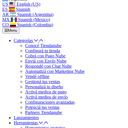
US
English (US)
ES
Spanish
AR
Spanish (Argentina)
MX
Spanish (Mexico)
CO
Spanish (Colombia)
Menu
Categorías
Conocé Tiendanube
Configurá tu tienda
Cobrá con Pago Nube
Enviá con Envío Nube
Respondé con Chat Nube
Automatizá con Marketing Nube
Vendé offline
Gestioná tus ventas
Personalizá tu diseño
Activá medios de pago
Activá medios de envío
Configuraciones avanzadas
Potenciá tus ventas
Partners Tiendanube
Lanzamientos
Herramientas
Herramientas gratuitas