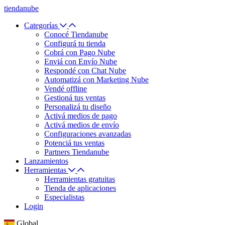
tiendanube
Categorías
Conocé Tiendanube
Configurá tu tienda
Cobrá con Pago Nube
Enviá con Envío Nube
Respondé con Chat Nube
Automatizá con Marketing Nube
Vendé offline
Gestioná tus ventas
Personalizá tu diseño
Activá medios de pago
Activá medios de envío
Configuraciones avanzadas
Potenciá tus ventas
Partners Tiendanube
Lanzamientos
Herramientas
Herramientas gratuitas
Tienda de aplicaciones
Especialistas
Login
Global