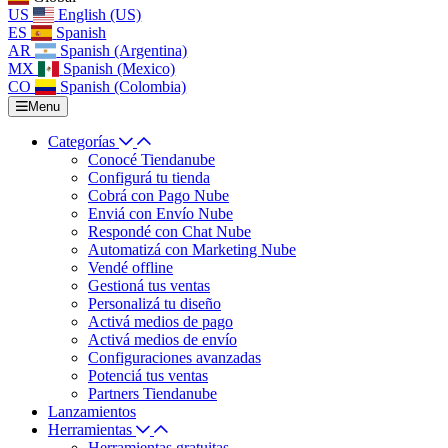
US
English (US)
ES
Spanish
AR
Spanish (Argentina)
MX
Spanish (Mexico)
CO
Spanish (Colombia)
Menu
Categorías
Conocé Tiendanube
Configurá tu tienda
Cobrá con Pago Nube
Enviá con Envío Nube
Respondé con Chat Nube
Automatizá con Marketing Nube
Vendé offline
Gestioná tus ventas
Personalizá tu diseño
Activá medios de pago
Activá medios de envío
Configuraciones avanzadas
Potenciá tus ventas
Partners Tiendanube
Lanzamientos
Herramientas
Herramientas gratuitas