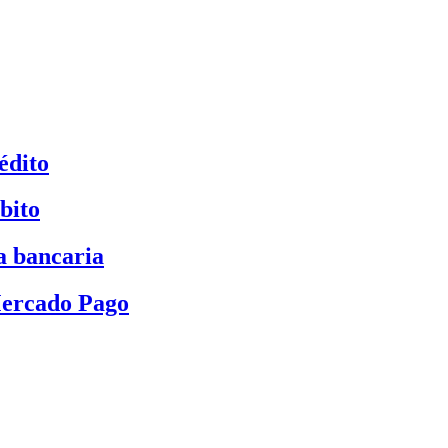
édito
bito
a bancaria
Mercado Pago