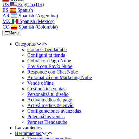
US
English (US)
ES
Spanish
AR
Spanish (Argentina)
MX
Spanish (Mexico)
CO
Spanish (Colombia)
Menu
Categorías
Conocé Tiendanube
Configurá tu tienda
Cobrá con Pago Nube
Enviá con Envío Nube
Respondé con Chat Nube
Automatizá con Marketing Nube
Vendé offline
Gestioná tus ventas
Personalizá tu diseño
Activá medios de pago
Activá medios de envío
Configuraciones avanzadas
Potenciá tus ventas
Partners Tiendanube
Lanzamientos
Herramientas
Herramientas gratuitas