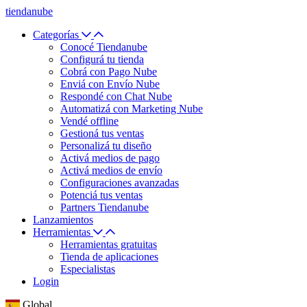
tiendanube
Categorías
Conocé Tiendanube
Configurá tu tienda
Cobrá con Pago Nube
Enviá con Envío Nube
Respondé con Chat Nube
Automatizá con Marketing Nube
Vendé offline
Gestioná tus ventas
Personalizá tu diseño
Activá medios de pago
Activá medios de envío
Configuraciones avanzadas
Potenciá tus ventas
Partners Tiendanube
Lanzamientos
Herramientas
Herramientas gratuitas
Tienda de aplicaciones
Especialistas
Login
Global