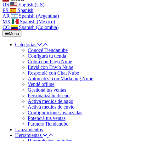
US
English (US)
ES
Spanish
AR
Spanish (Argentina)
MX
Spanish (Mexico)
CO
Spanish (Colombia)
Menu
Categorías
Conocé Tiendanube
Configurá tu tienda
Cobrá con Pago Nube
Enviá con Envío Nube
Respondé con Chat Nube
Automatizá con Marketing Nube
Vendé offline
Gestioná tus ventas
Personalizá tu diseño
Activá medios de pago
Activá medios de envío
Configuraciones avanzadas
Potenciá tus ventas
Partners Tiendanube
Lanzamientos
Herramientas
Herramientas gratuitas