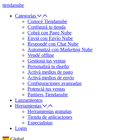
tiendanube
Categorías
Conocé Tiendanube
Configurá tu tienda
Cobrá con Pago Nube
Enviá con Envío Nube
Respondé con Chat Nube
Automatizá con Marketing Nube
Vendé offline
Gestioná tus ventas
Personalizá tu diseño
Activá medios de pago
Activá medios de envío
Configuraciones avanzadas
Potenciá tus ventas
Partners Tiendanube
Lanzamientos
Herramientas
Herramientas gratuitas
Tienda de aplicaciones
Especialistas
Login
Global