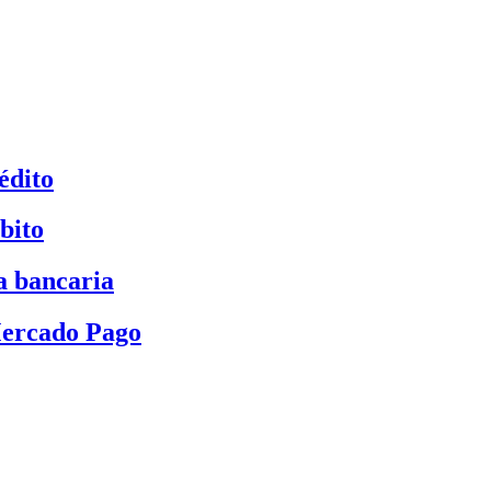
édito
bito
a bancaria
Mercado Pago