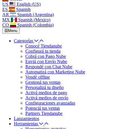
US
English (US)
ES
Spanish
AR
Spanish (Argentina)
MX
Spanish (Mexico)
CO
Spanish (Colombia)
Menu
Categorías
Conocé Tiendanube
Configurá tu tienda
Cobrá con Pago Nube
Enviá con Envío Nube
Respondé con Chat Nube
Automatizá con Marketing Nube
Vendé offline
Gestioná tus ventas
Personalizá tu diseño
Activá medios de pago
Activá medios de envío
Configuraciones avanzadas
Potenciá tus ventas
Partners Tiendanube
Lanzamientos
Herramientas
Herramientas gratuitas