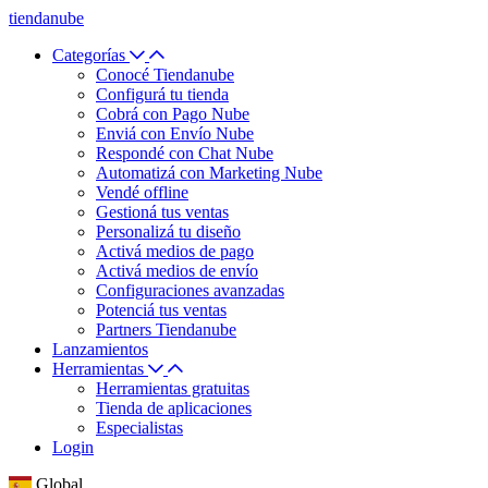
tiendanube
Categorías
Conocé Tiendanube
Configurá tu tienda
Cobrá con Pago Nube
Enviá con Envío Nube
Respondé con Chat Nube
Automatizá con Marketing Nube
Vendé offline
Gestioná tus ventas
Personalizá tu diseño
Activá medios de pago
Activá medios de envío
Configuraciones avanzadas
Potenciá tus ventas
Partners Tiendanube
Lanzamientos
Herramientas
Herramientas gratuitas
Tienda de aplicaciones
Especialistas
Login
Global