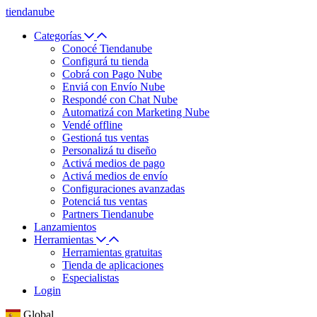
tiendanube
Categorías
Conocé Tiendanube
Configurá tu tienda
Cobrá con Pago Nube
Enviá con Envío Nube
Respondé con Chat Nube
Automatizá con Marketing Nube
Vendé offline
Gestioná tus ventas
Personalizá tu diseño
Activá medios de pago
Activá medios de envío
Configuraciones avanzadas
Potenciá tus ventas
Partners Tiendanube
Lanzamientos
Herramientas
Herramientas gratuitas
Tienda de aplicaciones
Especialistas
Login
Global