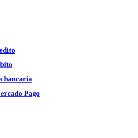
édito
bito
a bancaria
Mercado Pago