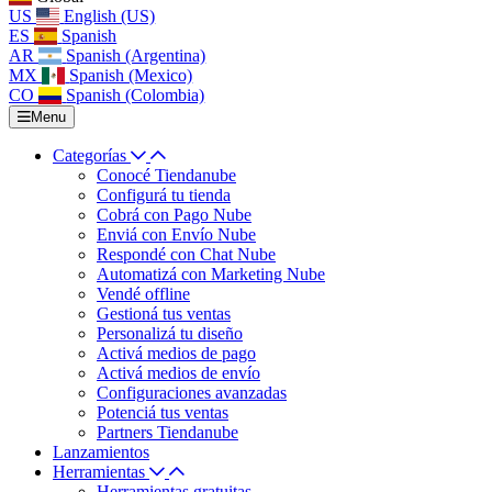
US
English (US)
ES
Spanish
AR
Spanish (Argentina)
MX
Spanish (Mexico)
CO
Spanish (Colombia)
Menu
Categorías
Conocé Tiendanube
Configurá tu tienda
Cobrá con Pago Nube
Enviá con Envío Nube
Respondé con Chat Nube
Automatizá con Marketing Nube
Vendé offline
Gestioná tus ventas
Personalizá tu diseño
Activá medios de pago
Activá medios de envío
Configuraciones avanzadas
Potenciá tus ventas
Partners Tiendanube
Lanzamientos
Herramientas
Herramientas gratuitas