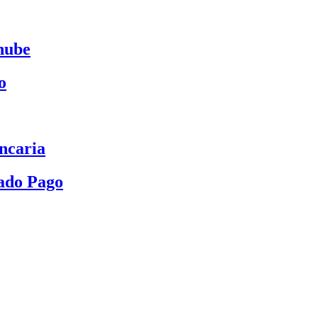
nube
o
ncaria
ado Pago