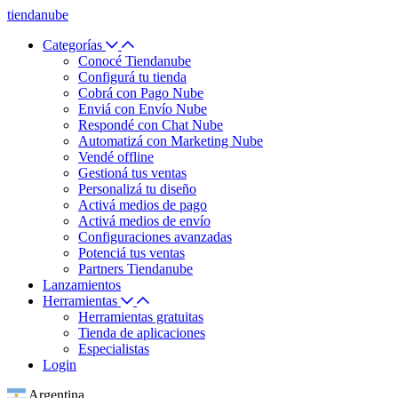
tiendanube
Categorías
Conocé Tiendanube
Configurá tu tienda
Cobrá con Pago Nube
Enviá con Envío Nube
Respondé con Chat Nube
Automatizá con Marketing Nube
Vendé offline
Gestioná tus ventas
Personalizá tu diseño
Activá medios de pago
Activá medios de envío
Configuraciones avanzadas
Potenciá tus ventas
Partners Tiendanube
Lanzamientos
Herramientas
Herramientas gratuitas
Tienda de aplicaciones
Especialistas
Login
Argentina