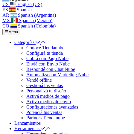
US
English (US)
ES
Spanish
AR
Spanish (Argentina)
MX
Spanish (Mexico)
CO
Spanish (Colombia)
Menu
Categorías
Conocé Tiendanube
Configurá tu tienda
Cobrá con Pago Nube
Enviá con Envío Nube
Respondé con Chat Nube
Automatizá con Marketing Nube
Vendé offline
Gestioná tus ventas
Personalizá tu diseño
Activá medios de pago
Activá medios de envío
Configuraciones avanzadas
Potenciá tus ventas
Partners Tiendanube
Lanzamientos
Herramientas
Herramientas gratuitas