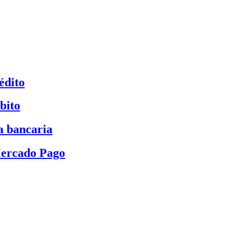
édito
bito
a bancaria
Mercado Pago