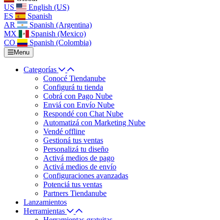
US
English (US)
ES
Spanish
AR
Spanish (Argentina)
MX
Spanish (Mexico)
CO
Spanish (Colombia)
Menu
Categorías
Conocé Tiendanube
Configurá tu tienda
Cobrá con Pago Nube
Enviá con Envío Nube
Respondé con Chat Nube
Automatizá con Marketing Nube
Vendé offline
Gestioná tus ventas
Personalizá tu diseño
Activá medios de pago
Activá medios de envío
Configuraciones avanzadas
Potenciá tus ventas
Partners Tiendanube
Lanzamientos
Herramientas
Herramientas gratuitas