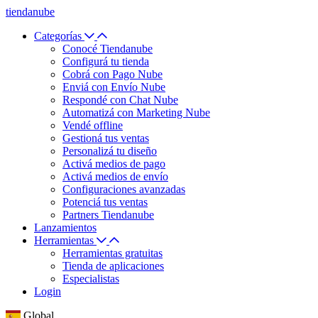
tiendanube
Categorías
Conocé Tiendanube
Configurá tu tienda
Cobrá con Pago Nube
Enviá con Envío Nube
Respondé con Chat Nube
Automatizá con Marketing Nube
Vendé offline
Gestioná tus ventas
Personalizá tu diseño
Activá medios de pago
Activá medios de envío
Configuraciones avanzadas
Potenciá tus ventas
Partners Tiendanube
Lanzamientos
Herramientas
Herramientas gratuitas
Tienda de aplicaciones
Especialistas
Login
Global