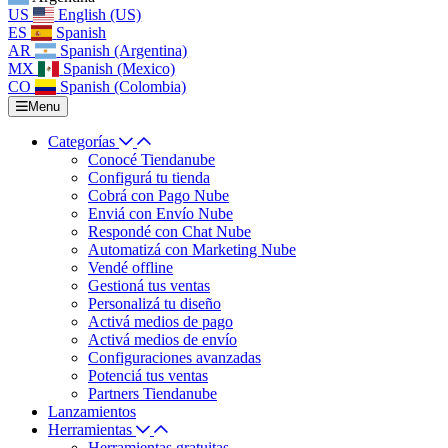
US
English (US)
ES
Spanish
AR
Spanish (Argentina)
MX
Spanish (Mexico)
CO
Spanish (Colombia)
Menu
Categorías
Conocé Tiendanube
Configurá tu tienda
Cobrá con Pago Nube
Enviá con Envío Nube
Respondé con Chat Nube
Automatizá con Marketing Nube
Vendé offline
Gestioná tus ventas
Personalizá tu diseño
Activá medios de pago
Activá medios de envío
Configuraciones avanzadas
Potenciá tus ventas
Partners Tiendanube
Lanzamientos
Herramientas
Herramientas gratuitas