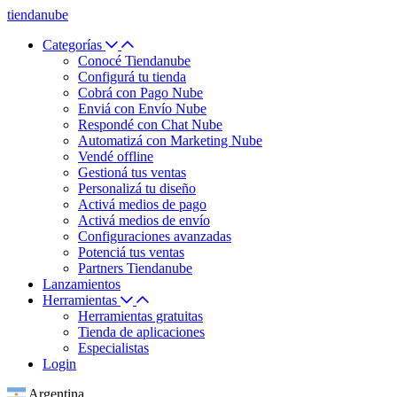
tiendanube
Categorías
Conocé Tiendanube
Configurá tu tienda
Cobrá con Pago Nube
Enviá con Envío Nube
Respondé con Chat Nube
Automatizá con Marketing Nube
Vendé offline
Gestioná tus ventas
Personalizá tu diseño
Activá medios de pago
Activá medios de envío
Configuraciones avanzadas
Potenciá tus ventas
Partners Tiendanube
Lanzamientos
Herramientas
Herramientas gratuitas
Tienda de aplicaciones
Especialistas
Login
Argentina