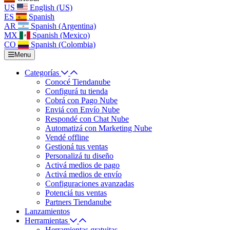
US
English (US)
ES
Spanish
AR
Spanish (Argentina)
MX
Spanish (Mexico)
CO
Spanish (Colombia)
Menu
Categorías
Conocé Tiendanube
Configurá tu tienda
Cobrá con Pago Nube
Enviá con Envío Nube
Respondé con Chat Nube
Automatizá con Marketing Nube
Vendé offline
Gestioná tus ventas
Personalizá tu diseño
Activá medios de pago
Activá medios de envío
Configuraciones avanzadas
Potenciá tus ventas
Partners Tiendanube
Lanzamientos
Herramientas
Herramientas gratuitas