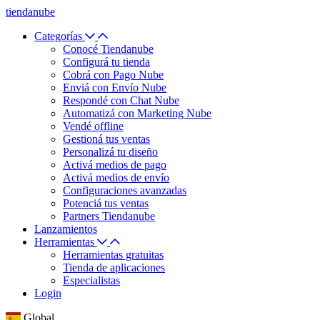
tiendanube
Categorías
Conocé Tiendanube
Configurá tu tienda
Cobrá con Pago Nube
Enviá con Envío Nube
Respondé con Chat Nube
Automatizá con Marketing Nube
Vendé offline
Gestioná tus ventas
Personalizá tu diseño
Activá medios de pago
Activá medios de envío
Configuraciones avanzadas
Potenciá tus ventas
Partners Tiendanube
Lanzamientos
Herramientas
Herramientas gratuitas
Tienda de aplicaciones
Especialistas
Login
Global