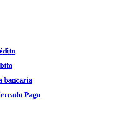
édito
bito
a bancaria
Mercado Pago