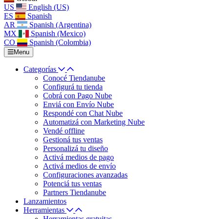
US
English (US)
ES
Spanish
AR
Spanish (Argentina)
MX
Spanish (Mexico)
CO
Spanish (Colombia)
Menu
Categorías
Conocé Tiendanube
Configurá tu tienda
Cobrá con Pago Nube
Enviá con Envío Nube
Respondé con Chat Nube
Automatizá con Marketing Nube
Vendé offline
Gestioná tus ventas
Personalizá tu diseño
Activá medios de pago
Activá medios de envío
Configuraciones avanzadas
Potenciá tus ventas
Partners Tiendanube
Lanzamientos
Herramientas
Herramientas gratuitas