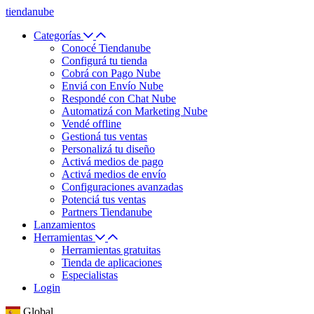
tiendanube
Categorías
Conocé Tiendanube
Configurá tu tienda
Cobrá con Pago Nube
Enviá con Envío Nube
Respondé con Chat Nube
Automatizá con Marketing Nube
Vendé offline
Gestioná tus ventas
Personalizá tu diseño
Activá medios de pago
Activá medios de envío
Configuraciones avanzadas
Potenciá tus ventas
Partners Tiendanube
Lanzamientos
Herramientas
Herramientas gratuitas
Tienda de aplicaciones
Especialistas
Login
Global