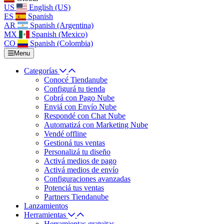
US
English (US)
ES
Spanish
AR
Spanish (Argentina)
MX
Spanish (Mexico)
CO
Spanish (Colombia)
Menu
Categorías
Conocé Tiendanube
Configurá tu tienda
Cobrá con Pago Nube
Enviá con Envío Nube
Respondé con Chat Nube
Automatizá con Marketing Nube
Vendé offline
Gestioná tus ventas
Personalizá tu diseño
Activá medios de pago
Activá medios de envío
Configuraciones avanzadas
Potenciá tus ventas
Partners Tiendanube
Lanzamientos
Herramientas
Herramientas gratuitas