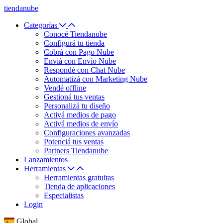
tiendanube
Categorías
Conocé Tiendanube
Configurá tu tienda
Cobrá con Pago Nube
Enviá con Envío Nube
Respondé con Chat Nube
Automatizá con Marketing Nube
Vendé offline
Gestioná tus ventas
Personalizá tu diseño
Activá medios de pago
Activá medios de envío
Configuraciones avanzadas
Potenciá tus ventas
Partners Tiendanube
Lanzamientos
Herramientas
Herramientas gratuitas
Tienda de aplicaciones
Especialistas
Login
Global