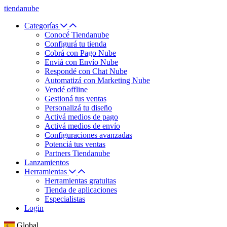
tiendanube
Categorías
Conocé Tiendanube
Configurá tu tienda
Cobrá con Pago Nube
Enviá con Envío Nube
Respondé con Chat Nube
Automatizá con Marketing Nube
Vendé offline
Gestioná tus ventas
Personalizá tu diseño
Activá medios de pago
Activá medios de envío
Configuraciones avanzadas
Potenciá tus ventas
Partners Tiendanube
Lanzamientos
Herramientas
Herramientas gratuitas
Tienda de aplicaciones
Especialistas
Login
Global