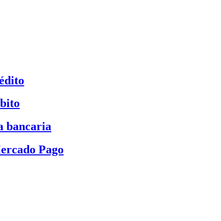
édito
bito
a bancaria
Mercado Pago