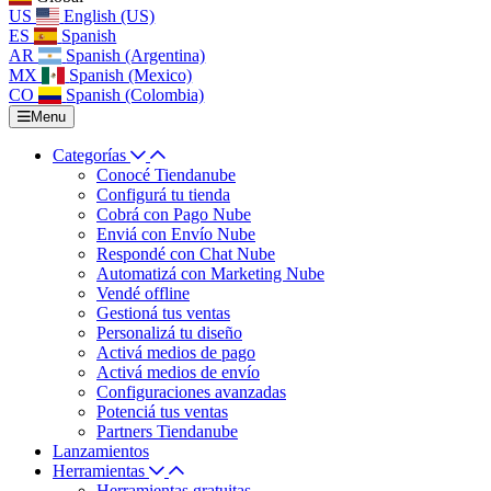
US
English (US)
ES
Spanish
AR
Spanish (Argentina)
MX
Spanish (Mexico)
CO
Spanish (Colombia)
Menu
Categorías
Conocé Tiendanube
Configurá tu tienda
Cobrá con Pago Nube
Enviá con Envío Nube
Respondé con Chat Nube
Automatizá con Marketing Nube
Vendé offline
Gestioná tus ventas
Personalizá tu diseño
Activá medios de pago
Activá medios de envío
Configuraciones avanzadas
Potenciá tus ventas
Partners Tiendanube
Lanzamientos
Herramientas
Herramientas gratuitas