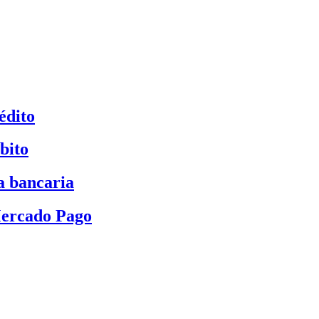
édito
bito
a bancaria
Mercado Pago