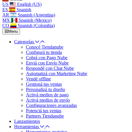
US
English (US)
ES
Spanish
AR
Spanish (Argentina)
MX
Spanish (Mexico)
CO
Spanish (Colombia)
Menu
Categorías
Conocé Tiendanube
Configurá tu tienda
Cobrá con Pago Nube
Enviá con Envío Nube
Respondé con Chat Nube
Automatizá con Marketing Nube
Vendé offline
Gestioná tus ventas
Personalizá tu diseño
Activá medios de pago
Activá medios de envío
Configuraciones avanzadas
Potenciá tus ventas
Partners Tiendanube
Lanzamientos
Herramientas
Herramientas gratuitas