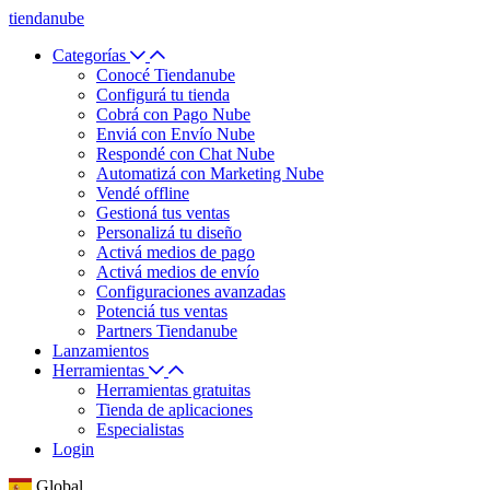
tiendanube
Categorías
Conocé Tiendanube
Configurá tu tienda
Cobrá con Pago Nube
Enviá con Envío Nube
Respondé con Chat Nube
Automatizá con Marketing Nube
Vendé offline
Gestioná tus ventas
Personalizá tu diseño
Activá medios de pago
Activá medios de envío
Configuraciones avanzadas
Potenciá tus ventas
Partners Tiendanube
Lanzamientos
Herramientas
Herramientas gratuitas
Tienda de aplicaciones
Especialistas
Login
Global