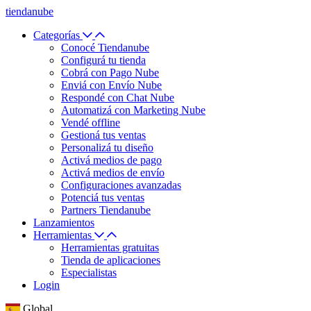
tiendanube
Categorías
Conocé Tiendanube
Configurá tu tienda
Cobrá con Pago Nube
Enviá con Envío Nube
Respondé con Chat Nube
Automatizá con Marketing Nube
Vendé offline
Gestioná tus ventas
Personalizá tu diseño
Activá medios de pago
Activá medios de envío
Configuraciones avanzadas
Potenciá tus ventas
Partners Tiendanube
Lanzamientos
Herramientas
Herramientas gratuitas
Tienda de aplicaciones
Especialistas
Login
Global