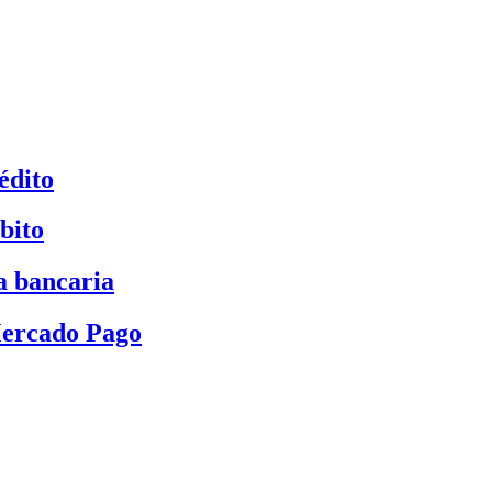
édito
bito
a bancaria
Mercado Pago