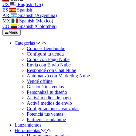
US
English (US)
ES
Spanish
AR
Spanish (Argentina)
MX
Spanish (Mexico)
CO
Spanish (Colombia)
Menu
Categorías
Conocé Tiendanube
Configurá tu tienda
Cobrá con Pago Nube
Enviá con Envío Nube
Respondé con Chat Nube
Automatizá con Marketing Nube
Vendé offline
Gestioná tus ventas
Personalizá tu diseño
Activá medios de pago
Activá medios de envío
Configuraciones avanzadas
Potenciá tus ventas
Partners Tiendanube
Lanzamientos
Herramientas
Herramientas gratuitas