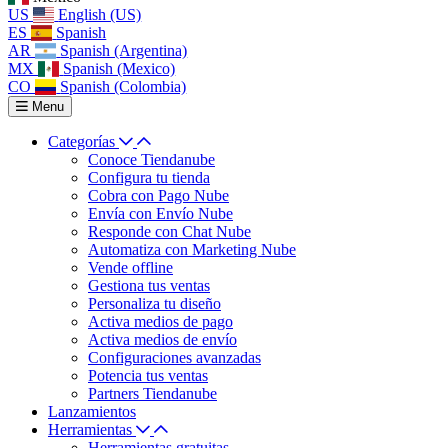
US
English (US)
ES
Spanish
AR
Spanish (Argentina)
MX
Spanish (Mexico)
CO
Spanish (Colombia)
Menu
Categorías
Conoce Tiendanube
Configura tu tienda
Cobra con Pago Nube
Envía con Envío Nube
Responde con Chat Nube
Automatiza con Marketing Nube
Vende offline
Gestiona tus ventas
Personaliza tu diseño
Activa medios de pago
Activa medios de envío
Configuraciones avanzadas
Potencia tus ventas
Partners Tiendanube
Lanzamientos
Herramientas
Herramientas gratuitas