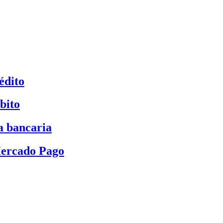
édito
bito
a bancaria
Mercado Pago