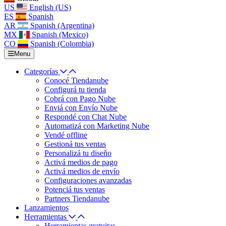
US
English (US)
ES
Spanish
AR
Spanish (Argentina)
MX
Spanish (Mexico)
CO
Spanish (Colombia)
Menu
Categorías
Conocé Tiendanube
Configurá tu tienda
Cobrá con Pago Nube
Enviá con Envío Nube
Respondé con Chat Nube
Automatizá con Marketing Nube
Vendé offline
Gestioná tus ventas
Personalizá tu diseño
Activá medios de pago
Activá medios de envío
Configuraciones avanzadas
Potenciá tus ventas
Partners Tiendanube
Lanzamientos
Herramientas
Herramientas gratuitas