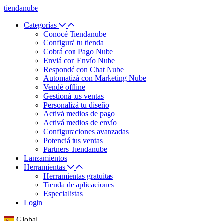
tiendanube
Categorías
Conocé Tiendanube
Configurá tu tienda
Cobrá con Pago Nube
Enviá con Envío Nube
Respondé con Chat Nube
Automatizá con Marketing Nube
Vendé offline
Gestioná tus ventas
Personalizá tu diseño
Activá medios de pago
Activá medios de envío
Configuraciones avanzadas
Potenciá tus ventas
Partners Tiendanube
Lanzamientos
Herramientas
Herramientas gratuitas
Tienda de aplicaciones
Especialistas
Login
Global