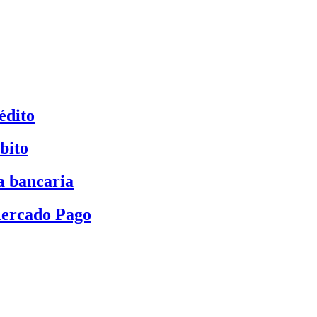
édito
bito
a bancaria
Mercado Pago