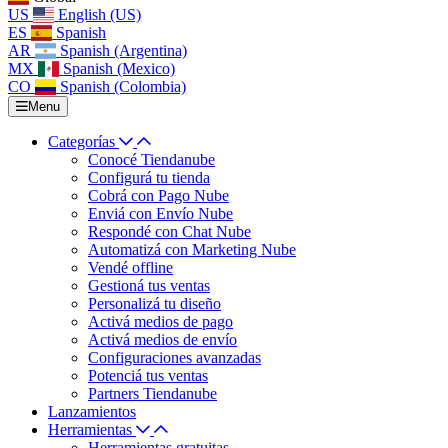
US
English (US)
ES
Spanish
AR
Spanish (Argentina)
MX
Spanish (Mexico)
CO
Spanish (Colombia)
Menu
Categorías
Conocé Tiendanube
Configurá tu tienda
Cobrá con Pago Nube
Enviá con Envío Nube
Respondé con Chat Nube
Automatizá con Marketing Nube
Vendé offline
Gestioná tus ventas
Personalizá tu diseño
Activá medios de pago
Activá medios de envío
Configuraciones avanzadas
Potenciá tus ventas
Partners Tiendanube
Lanzamientos
Herramientas
Herramientas gratuitas