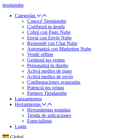
tiendanube
Categorías
Conocé Tiendanube
Configurá tu tienda
Cobrá con Pago Nube
Enviá con Envío Nube
Respondé con Chat Nube
Automatizá con Marketing Nube
Vendé offline
Gestioná tus ventas
Personalizá tu diseño
Activá medios de pago
Activá medios de envío
Configuraciones avanzadas
Potenciá tus ventas
Partners Tiendanube
Lanzamientos
Herramientas
Herramientas gratuitas
Tienda de aplicaciones
Especialistas
Login
Global