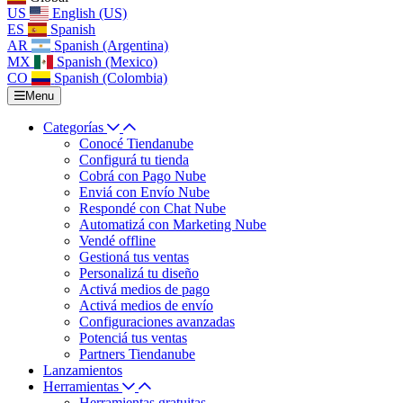
US
English (US)
ES
Spanish
AR
Spanish (Argentina)
MX
Spanish (Mexico)
CO
Spanish (Colombia)
Menu
Categorías
Conocé Tiendanube
Configurá tu tienda
Cobrá con Pago Nube
Enviá con Envío Nube
Respondé con Chat Nube
Automatizá con Marketing Nube
Vendé offline
Gestioná tus ventas
Personalizá tu diseño
Activá medios de pago
Activá medios de envío
Configuraciones avanzadas
Potenciá tus ventas
Partners Tiendanube
Lanzamientos
Herramientas
Herramientas gratuitas