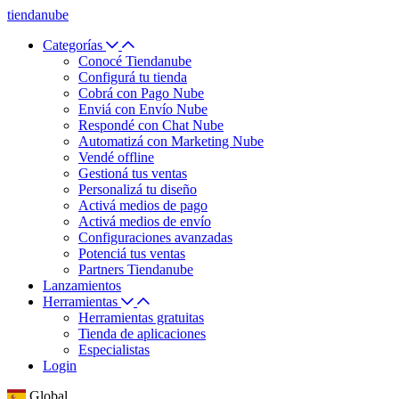
tiendanube
Categorías
Conocé Tiendanube
Configurá tu tienda
Cobrá con Pago Nube
Enviá con Envío Nube
Respondé con Chat Nube
Automatizá con Marketing Nube
Vendé offline
Gestioná tus ventas
Personalizá tu diseño
Activá medios de pago
Activá medios de envío
Configuraciones avanzadas
Potenciá tus ventas
Partners Tiendanube
Lanzamientos
Herramientas
Herramientas gratuitas
Tienda de aplicaciones
Especialistas
Login
Global