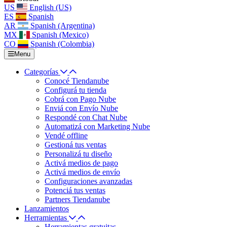
US
English (US)
ES
Spanish
AR
Spanish (Argentina)
MX
Spanish (Mexico)
CO
Spanish (Colombia)
Menu
Categorías
Conocé Tiendanube
Configurá tu tienda
Cobrá con Pago Nube
Enviá con Envío Nube
Respondé con Chat Nube
Automatizá con Marketing Nube
Vendé offline
Gestioná tus ventas
Personalizá tu diseño
Activá medios de pago
Activá medios de envío
Configuraciones avanzadas
Potenciá tus ventas
Partners Tiendanube
Lanzamientos
Herramientas
Herramientas gratuitas