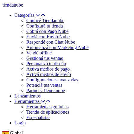
tiendanube
Categorías
Conocé Tiendanube
Configurá tu tienda
Cobrá con Pago Nube
Enviá con Envío Nube
Respondé con Chat Nube
Automatizá con Marketing Nube
Vendé offline
Gestioná tus ventas
Personalizá tu diseño
Activá medios de pago
Activá medios de envío
Configuraciones avanzadas
Potenciá tus ventas
Partners Tiendanube
Lanzamientos
Herramientas
Herramientas gratuitas
Tienda de aplicaciones
Especialistas
Login
Global