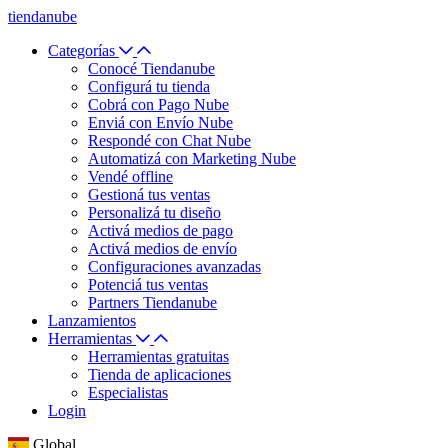
tiendanube
Categorías
Conocé Tiendanube
Configurá tu tienda
Cobrá con Pago Nube
Enviá con Envío Nube
Respondé con Chat Nube
Automatizá con Marketing Nube
Vendé offline
Gestioná tus ventas
Personalizá tu diseño
Activá medios de pago
Activá medios de envío
Configuraciones avanzadas
Potenciá tus ventas
Partners Tiendanube
Lanzamientos
Herramientas
Herramientas gratuitas
Tienda de aplicaciones
Especialistas
Login
Global