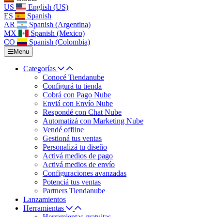
US
English (US)
ES
Spanish
AR
Spanish (Argentina)
MX
Spanish (Mexico)
CO
Spanish (Colombia)
Menu
Categorías
Conocé Tiendanube
Configurá tu tienda
Cobrá con Pago Nube
Enviá con Envío Nube
Respondé con Chat Nube
Automatizá con Marketing Nube
Vendé offline
Gestioná tus ventas
Personalizá tu diseño
Activá medios de pago
Activá medios de envío
Configuraciones avanzadas
Potenciá tus ventas
Partners Tiendanube
Lanzamientos
Herramientas
Herramientas gratuitas