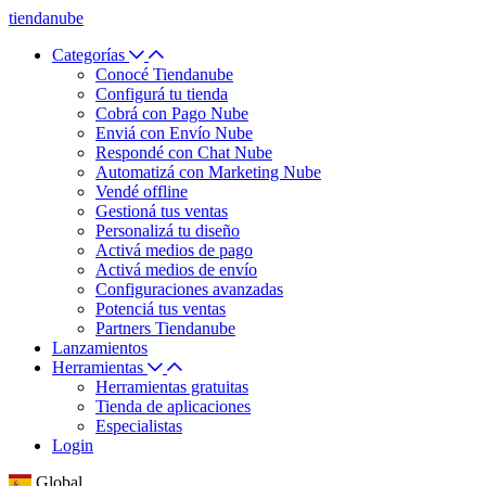
tiendanube
Categorías
Conocé Tiendanube
Configurá tu tienda
Cobrá con Pago Nube
Enviá con Envío Nube
Respondé con Chat Nube
Automatizá con Marketing Nube
Vendé offline
Gestioná tus ventas
Personalizá tu diseño
Activá medios de pago
Activá medios de envío
Configuraciones avanzadas
Potenciá tus ventas
Partners Tiendanube
Lanzamientos
Herramientas
Herramientas gratuitas
Tienda de aplicaciones
Especialistas
Login
Global