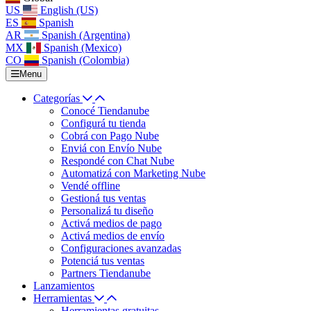
US
English (US)
ES
Spanish
AR
Spanish (Argentina)
MX
Spanish (Mexico)
CO
Spanish (Colombia)
Menu
Categorías
Conocé Tiendanube
Configurá tu tienda
Cobrá con Pago Nube
Enviá con Envío Nube
Respondé con Chat Nube
Automatizá con Marketing Nube
Vendé offline
Gestioná tus ventas
Personalizá tu diseño
Activá medios de pago
Activá medios de envío
Configuraciones avanzadas
Potenciá tus ventas
Partners Tiendanube
Lanzamientos
Herramientas
Herramientas gratuitas