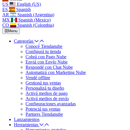
US
English (US)
ES
Spanish
AR
Spanish (Argentina)
MX
Spanish (Mexico)
CO
Spanish (Colombia)
Menu
Categorías
Conocé Tiendanube
Configurá tu tienda
Cobrá con Pago Nube
Enviá con Envío Nube
Respondé con Chat Nube
Automatizá con Marketing Nube
Vendé offline
Gestioná tus ventas
Personalizá tu diseño
Activá medios de pago
Activá medios de envío
Configuraciones avanzadas
Potenciá tus ventas
Partners Tiendanube
Lanzamientos
Herramientas
Herramientas gratuitas