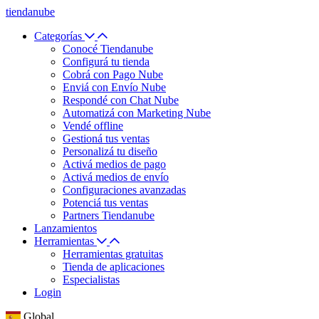
tiendanube
Categorías
Conocé Tiendanube
Configurá tu tienda
Cobrá con Pago Nube
Enviá con Envío Nube
Respondé con Chat Nube
Automatizá con Marketing Nube
Vendé offline
Gestioná tus ventas
Personalizá tu diseño
Activá medios de pago
Activá medios de envío
Configuraciones avanzadas
Potenciá tus ventas
Partners Tiendanube
Lanzamientos
Herramientas
Herramientas gratuitas
Tienda de aplicaciones
Especialistas
Login
Global