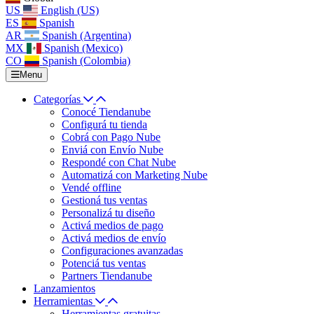
US
English (US)
ES
Spanish
AR
Spanish (Argentina)
MX
Spanish (Mexico)
CO
Spanish (Colombia)
Menu
Categorías
Conocé Tiendanube
Configurá tu tienda
Cobrá con Pago Nube
Enviá con Envío Nube
Respondé con Chat Nube
Automatizá con Marketing Nube
Vendé offline
Gestioná tus ventas
Personalizá tu diseño
Activá medios de pago
Activá medios de envío
Configuraciones avanzadas
Potenciá tus ventas
Partners Tiendanube
Lanzamientos
Herramientas
Herramientas gratuitas