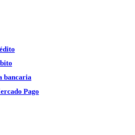
édito
bito
a bancaria
Mercado Pago