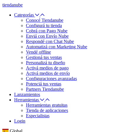
tiendanube
Categorías
Conocé Tiendanube
Configurá tu tienda
Cobrá con Pago Nube
Enviá con Envío Nube
Respondé con Chat Nube
Automatizá con Marketing Nube
Vendé offline
Gestioná tus ventas
Personalizá tu diseño
Activá medios de pago
Activá medios de envío
Configuraciones avanzadas
Potenciá tus ventas
Partners Tiendanube
Lanzamientos
Herramientas
Herramientas gratuitas
Tienda de aplicaciones
Especialistas
Login
Global