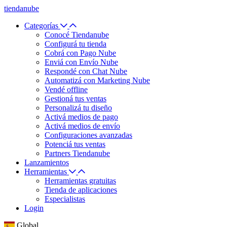
tiendanube
Categorías
Conocé Tiendanube
Configurá tu tienda
Cobrá con Pago Nube
Enviá con Envío Nube
Respondé con Chat Nube
Automatizá con Marketing Nube
Vendé offline
Gestioná tus ventas
Personalizá tu diseño
Activá medios de pago
Activá medios de envío
Configuraciones avanzadas
Potenciá tus ventas
Partners Tiendanube
Lanzamientos
Herramientas
Herramientas gratuitas
Tienda de aplicaciones
Especialistas
Login
Global