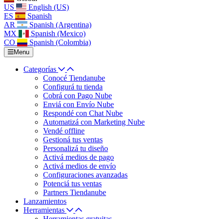
US
English (US)
ES
Spanish
AR
Spanish (Argentina)
MX
Spanish (Mexico)
CO
Spanish (Colombia)
Menu
Categorías
Conocé Tiendanube
Configurá tu tienda
Cobrá con Pago Nube
Enviá con Envío Nube
Respondé con Chat Nube
Automatizá con Marketing Nube
Vendé offline
Gestioná tus ventas
Personalizá tu diseño
Activá medios de pago
Activá medios de envío
Configuraciones avanzadas
Potenciá tus ventas
Partners Tiendanube
Lanzamientos
Herramientas
Herramientas gratuitas